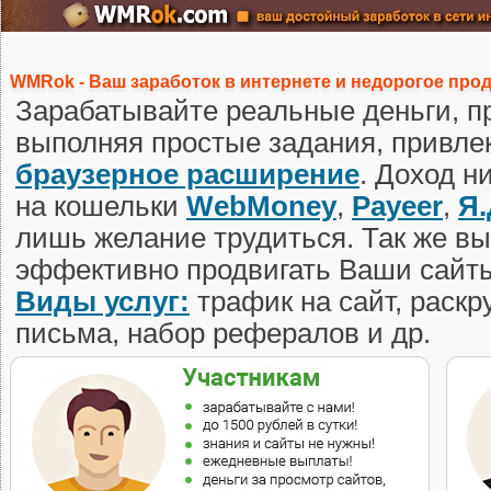
WMRok - Ваш заработок в интернете и недорогое про
Зарабатывайте реальные деньги, п
выполняя простые задания, привле
браузерное расширение
. Доход н
на кошельки
WebMoney
,
Payeer
,
Я.
лишь желание трудиться. Так же в
эффективно продвигать Ваши сайты
Виды услуг:
трафик на сайт, раскр
письма, набор рефералов и др.