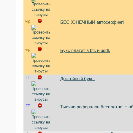
vip
БЕСКОНЕЧНЫЙ автосерфинг!
vip
Букс платит в btc и usdt.
ГП
Достойный букс.
ГП
Тысячи рефералов бесплатно! + о